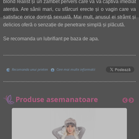
blond realist și un zâmbet pervers care vă va captiva imediat
atenția. Are sânii mari, cu sfârcuri erecte și o vagin care va
satisface orice dorință sexuală. Mai mult, anusul ei strâmt și
delicios oferă o senzație de penetrare simplă și plăcută.
Se recomanda un lubrifiant pe baza de apa.
Recomanda unui prieten
Cere mai multe informatii
Produse asemanatoare