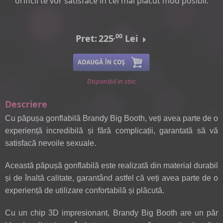
orificii te vor satisface in cel mai placut mod posibil.
,00
Pret:
225
Lei
Disponibil in stoc
Descriere
Cu păpușa gonflabilă Brandy Big Booth, veți avea parte de o
experiență incredibilă și fără complicații, garantată să vă
satisfacă nevoile sexuale.
Această păpușă gonflabilă este realizată din material durabil
și de înaltă calitate, garantând astfel că veți avea parte de o
experiență de utilizare confortabilă și plăcută.
Cu un chip 3D impresionant, Brandy Big Booth are un păr